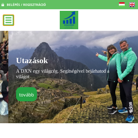
BELÉPÉS / REGISZTRÁCIÓ
Utazások
A DXN egy világcég. Segítségével bejárhatod a
világot
tovább