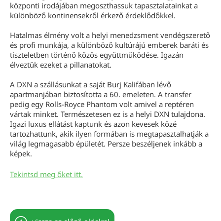
központi irodájában megoszthassuk tapasztalatainkat a
különböző kontinensekről érkező érdeklődőkkel.
Hatalmas élmény volt a helyi menedzsment vendégszerető
és profi munkája, a különböző kultúrájú emberek baráti és
tiszteletben történő közös együttműködése. Igazán
élveztük ezeket a pillanatokat.
A DXN a szállásunkat a saját Burj Kalifában lévő
apartmanjában biztosította a 60. emeleten. A transfer
pedig egy Rolls-Royce Phantom volt amivel a reptéren
vártak minket. Természetesen ez is a helyi DXN tulajdona.
Igazi luxus ellátást kaptunk és azon kevesek közé
tartozhattunk, akik ilyen formában is megtapasztalhatják a
világ legmagasabb épületét. Persze beszéljenek inkább a
képek.
Tekintsd meg őket itt.