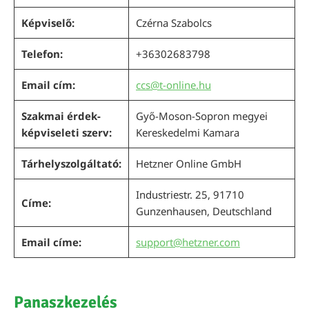
Képviselő:
Czérna Szabolcs
Telefon:
+36302683798
Email cím:
ccs@t-online.hu
Szakmai érdek-
Győ-Moson-Sopron megyei
képviseleti szerv:
Kereskedelmi Kamara
Tárhelyszolgáltató:
Hetzner Online GmbH
Industriestr. 25, 91710
Címe:
Gunzenhausen, Deutschland
Email címe:
support@hetzner.com
Panaszkezelés