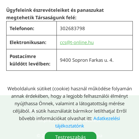
Ügyfeleink észrevételeiket és panaszukat
megtehetik Társaságunk felé:
Telefonon:
302683798
Elektronikusan:
ccs@t-online.hu
Postacímre
9400 Sopron Farkas u. 4.
küldött levélben:
Weboldalunk sütiket (cookie) használ működése folyamán
annak érdekében, hogy a legjobb felhasználói élményt
nyújthassa Önnek, valamint a látogatottság mérése
Oldal információk
Adatkezelési tájékoztató
céljából. A sütik használatát bármikor letilthatja! Erről
bővebb információkat olvashat itt:
Adatkezelési
Impresszum
Sütik kezelése
tájékoztatónk
© 2026 - Minden jog fenntartva
Testreszabás