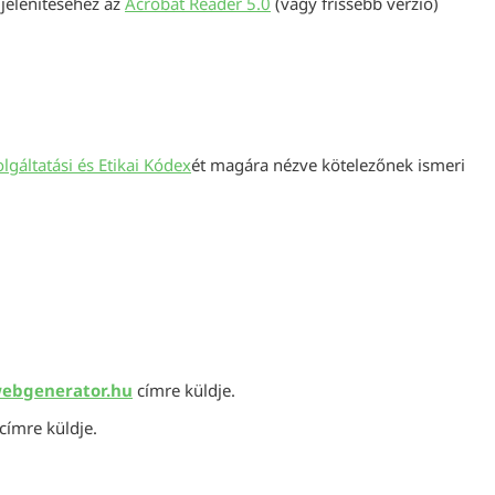
jelenítéséhez az
Acrobat Reader 5.0
(vagy frissebb verzió)
lgáltatási és Etikai Kódex
ét magára nézve kötelezőnek ismeri
webgenerator.hu
címre küldje.
címre küldje.