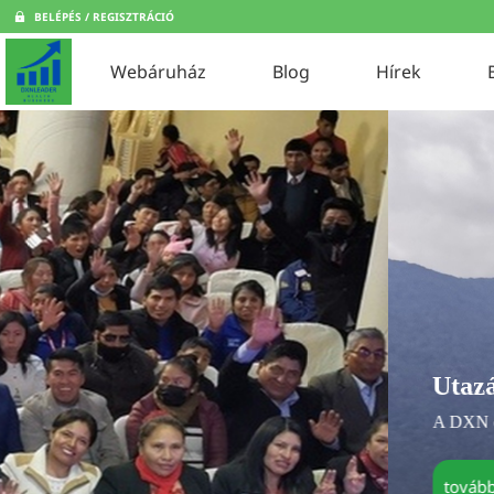
BELÉPÉS / REGISZTRÁCIÓ
Webáruház
Blog
Hírek
Utazások
A DXN egy világcég. Segítségével bejár
tovább