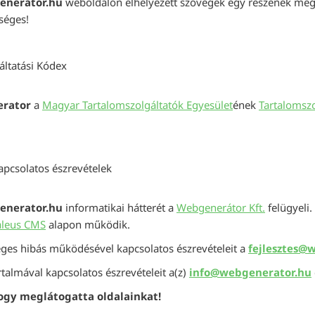
nerator.hu
weboldalon elhelyezett szövegek egy részének meg
séges!
áltatási Kódex
rator
a
Magyar Tartalomszolgáltatók Egyesület
ének
Tartalomszo
apcsolatos észrevételek
nerator.hu
informatikai hátterét a
Webgenerátor Kft.
felügyeli.
leus CMS
alapon működik.
leges hibás működésével kapcsolatos észrevételeit a
fejlesztes@
talmával kapcsolatos észrevételeit a(z)
info@webgenerator.hu
ogy meglátogatta oldalainkat!