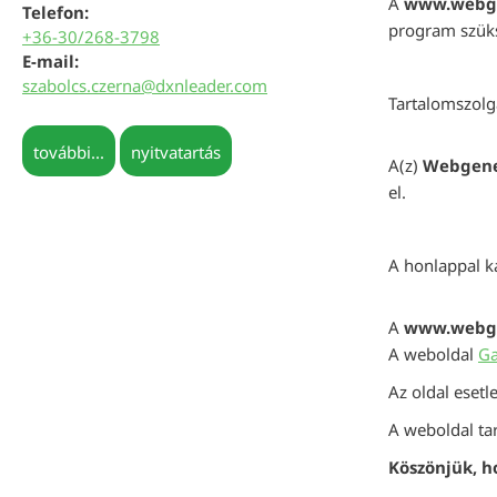
A
www.webge
Telefon:
program szük
+36-30/268-3798
E-mail:
szabolcs.czerna@dxnleader.com
Tartalomszolg
további...
nyitvatartás
A(z)
Webgene
el.
A honlappal k
A
www.webge
A weboldal
Ga
Az oldal eset
A weboldal tar
Köszönjük, h