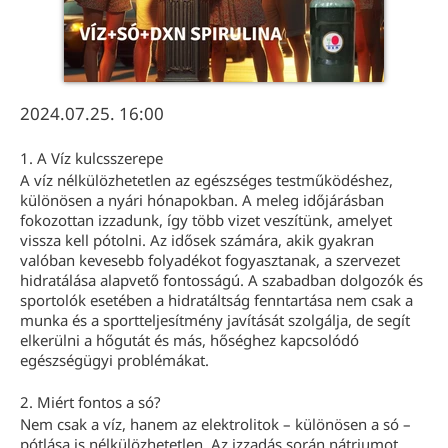
2024.07.25. 16:00
1. A Víz kulcsszerepe
A víz nélkülözhetetlen az egészséges testműködéshez,
különösen a nyári hónapokban. A meleg időjárásban
fokozottan izzadunk, így több vizet veszítünk, amelyet
vissza kell pótolni. Az idősek számára, akik gyakran
valóban kevesebb folyadékot fogyasztanak, a szervezet
hidratálása alapvető fontosságú. A szabadban dolgozók és
sportolók esetében a hidratáltság fenntartása nem csak a
munka és a sportteljesítmény javítását szolgálja, de segít
elkerülni a hőgutát és más, hőséghez kapcsolódó
egészségügyi problémákat.
2. Miért fontos a só?
Nem csak a víz, hanem az elektrolitok – különösen a só –
pótlása is nélkülözhetetlen. Az izzadás során nátriumot