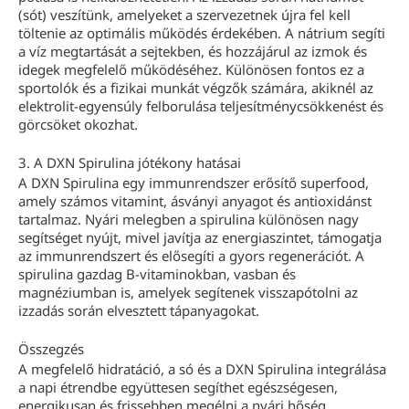
(sót) veszítünk, amelyeket a szervezetnek újra fel kell
töltenie az optimális működés érdekében. A nátrium segíti
a víz megtartását a sejtekben, és hozzájárul az izmok és
idegek megfelelő működéséhez. Különösen fontos ez a
sportolók és a fizikai munkát végzők számára, akiknél az
elektrolit-egyensúly felborulása teljesítménycsökkenést és
görcsöket okozhat.
3. A DXN Spirulina jótékony hatásai
A DXN Spirulina egy immunrendszer erősítő superfood,
amely számos vitamint, ásványi anyagot és antioxidánst
tartalmaz. Nyári melegben a spirulina különösen nagy
segítséget nyújt, mivel javítja az energiaszintet, támogatja
az immunrendszert és elősegíti a gyors regenerációt. A
spirulina gazdag B-vitaminokban, vasban és
magnéziumban is, amelyek segítenek visszapótolni az
izzadás során elvesztett tápanyagokat.
Összegzés
A megfelelő hidratáció, a só és a DXN Spirulina integrálása
a napi étrendbe együttesen segíthet egészségesen,
energikusan és frissebben megélni a nyári hőség