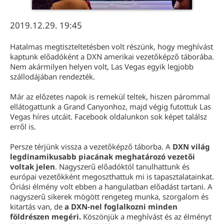
2019.12.29. 19:45
Hatalmas megtiszteltetésben volt részünk, hogy meghívást
kaptunk előadóként a DXN amerikai vezetőképző táborába.
Nem akármilyen helyen volt, Las Vegas egyik legjobb
szállodájában rendezték.
Már az előzetes napok is remekül teltek, hiszen párommal
ellátogattunk a Grand Canyonhoz, majd végig futottuk Las
Vegas híres utcáit. Facebook oldalunkon sok képet találsz
erről is.
Persze térjünk vissza a vezetőképző táborba. A
DXN világ
legdinamikusabb piacának meghatározó vezetői
voltak jelen
. Nagyszerű előadóktól tanulhattunk és
európai vezetőkként megoszthattuk mi is tapasztalatainkat.
Óriási élmény volt ebben a hangulatban előadást tartani. A
nagyszerű sikerek mögött rengeteg munka, szorgalom és
kitartás van, de
a DXN-nel foglalkozni minden
földrészen megéri.
Köszönjük a meghívást és az élményt