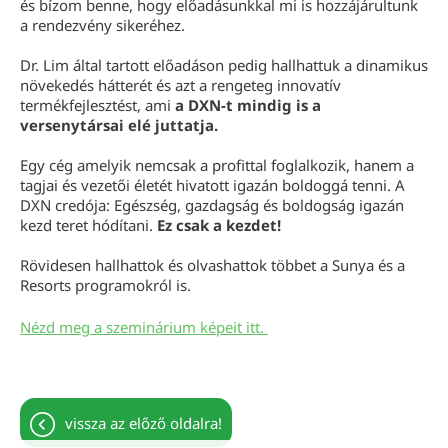
és bízom benne, hogy előadásunkkal mi is hozzájárultunk
a rendezvény sikeréhez.
Dr. Lim által tartott előadáson pedig hallhattuk a dinamikus
növekedés hátterét és azt a rengeteg innovatív
termékfejlesztést, ami
a DXN-t mindig is a
versenytársai elé juttatja.
Egy cég amelyik nemcsak a profittal foglalkozik, hanem a
tagjai és vezetői életét hivatott igazán boldoggá tenni. A
DXN credója: Egészség, gazdagság és boldogság igazán
kezd teret hódítani.
Ez csak a kezdet!
Rövidesen hallhattok és olvashattok többet a Sunya és a
Resorts programokról is.
Nézd meg a szeminárium képeit itt.
vissza az előző oldalra!