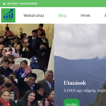
BELÉPÉS / REGISZTRÁCIÓ
Webáruház
Blog
Hírek
Utazások
A DXN egy világcég. Segítségével bejárhatod a világot
tovább