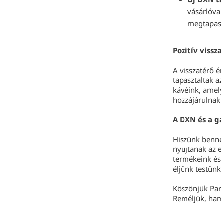
vásárlóva
megtapasz
Pozitív vissz
A visszatérő é
tapasztaltak 
kávéink, ame
hozzájárulnak
A DXN és a g
Hiszünk benne
nyújtanak az 
termékeink és
éljünk testünk
Köszönjük Par
Reméljük, ham