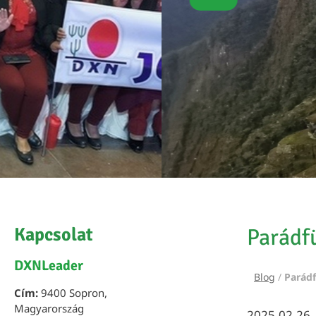
Kapcsolat
Parádfü
DXNLeader
Blog
/
Parádf
Cím:
9400 Sopron,
Magyarország
2025.02.26.