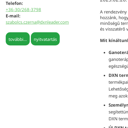
Telefon:
+36-30/268-3798
A rendezvény 
E-mail:
hozzánk, hogy
szabolcs.czerna@dxnleader.com
minőségű term
és visszatérő 
további...
nyitvatartás
Mit kínáltun
Ganoterá
ganoteráp
egészségü
DXN term
termékpal
Lehetőség
meg azok 
Személyr
segítettü
DXN termé
Új DXN t