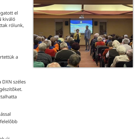
gatott el
 kiváló
tak rólunk,
rtettük a
 DXN széles
gészítőket.
talhatta
ással
felelőbb
ok új