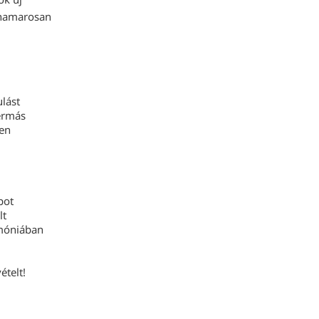
 hamarosan
lást
dermás
en
pot
lt
rmóniában
ételt!