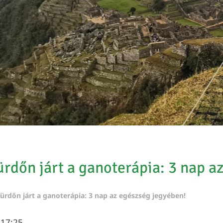
rdőn járt a ganoterápia: 3 nap a
ürdőn járt a ganoterápia: 3 nap az egészség jegyében!
 17:25