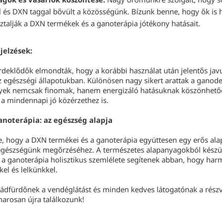
l és DXN taggal bővült a közösségünk. Bízunk benne, hogy ők is
talják a DXN termékek és a ganoterápia jótékony hatásait.
ajelzések:
rdeklődők elmondták, hogy a korábbi használat után jelentős javu
az egészségi állapotukban. Különösen nagy sikert arattak a gano
lyek nemcsak finomak, hanem energizáló hatásuknak köszönhető
 a mindennapi jó közérzethez is.
anoterápia: az egészség alapja
, hogy a DXN termékei és a ganoterápia együttesen egy erős ala
egészségünk megőrzéséhez. A természetes alapanyagokból készü
 a ganoterápia holisztikus szemlélete segítenek abban, hogy ha
kel és lelkünkkel.
ádfürdőnek a vendéglátást és minden kedves látogatónak a részv
arosan újra találkozunk!