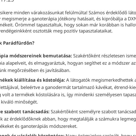
sikere minden várakozásunkat felülmúlta! Számos érdeklődő láto
 megismerje a ganoterápia jótékony hatásait, és kipróbálja a DXN
ékeit. Örömmel tapasztaltuk, hogy sokan már korábban is hallot
vendégeinkként osztották meg pozitív tapasztalataikat.
k Parádfürdőn?
pia módszereinek bemutatása:
Szakértőként részletesen isme
ia alapelveit, és elmagyaráztuk, hogyan segíthet ez a módszer az
nk megőrzésében és javításában.
ékek kiállítása és kóstolója:
A látogatók megismerkedhettek a
ettájával, beleértve a ganodermát tartalmazó kávékat, étrend-kie
 volt a termékek kóstolására is, így mindenki személyesen tapasz
kiváló minőségét.
e szabott tanácsadás:
Szakértőként személyre szabott tanácsad
nk az érdeklődőknek abban, hogy megtalálják a számukra legmeg
keket és ganoterápiás módszereket.
agok és vásárlók köszöntése:
Nagy örömünkre szolgált, hogy s