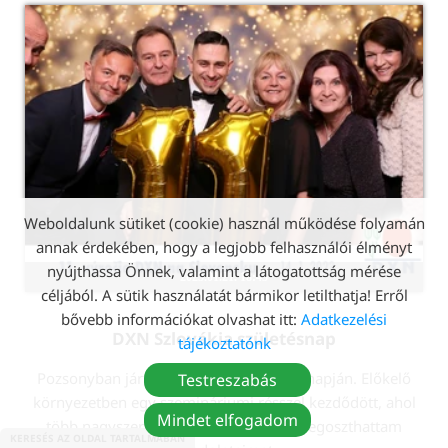
Weboldalunk sütiket (cookie) használ működése folyamán
annak érdekében, hogy a legjobb felhasználói élményt
nyújthassa Önnek, valamint a látogatottság mérése
2023.01.21. 18:45
céljából. A sütik használatát bármikor letilthatja! Erről
bővebb információkat olvashat itt:
Adatkezelési
DXN Szlovákia születésnap
tájékoztatónk
Pozsonyban jártunk a DXN 11. születésnapján. Előkelő
Testreszabás
környezetben egy szemináriumi résszel kezdődött, ahol
Mindet elfogadom
több nagyszerű vezető mellett én is megoszthattam
KERESÉS AZ OLDAL TARTALMÁBAN