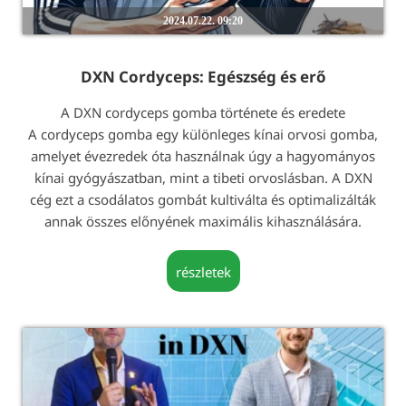
2024.07.22. 09:20
DXN Cordyceps: Egészség és erő
A DXN cordyceps gomba története és eredete
A cordyceps gomba egy különleges kínai orvosi gomba,
amelyet évezredek óta használnak úgy a hagyományos
kínai gyógyászatban, mint a tibeti orvoslásban. A DXN
cég ezt a csodálatos gombát kultiválta és optimalizálták
annak összes előnyének maximális kihasználására.
részletek