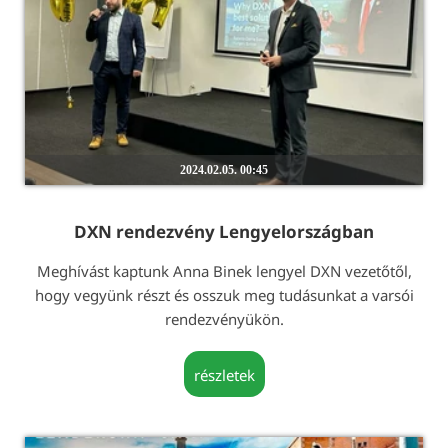
2024.02.05. 00:45
DXN rendezvény Lengyelországban
Meghívást kaptunk Anna Binek lengyel DXN vezetőtől,
hogy vegyünk részt és osszuk meg tudásunkat a varsói
rendezvényükön.
részletek