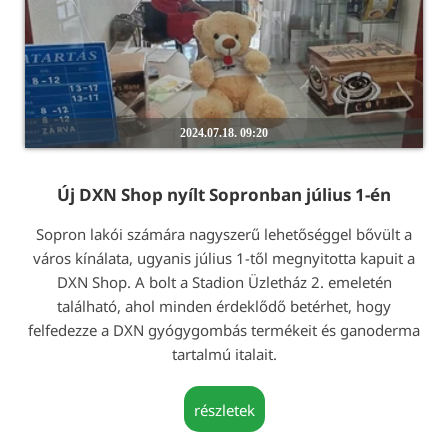
2024.07.18. 09:20
Új DXN Shop nyílt Sopronban július 1-én
Sopron lakói számára nagyszerű lehetőséggel bővült a
város kínálata, ugyanis július 1-től megnyitotta kapuit a
DXN Shop. A bolt a Stadion Üzletház 2. emeletén
található, ahol minden érdeklődő betérhet, hogy
felfedezze a DXN gyógygombás termékeit és ganoderma
tartalmú italait.
részletek