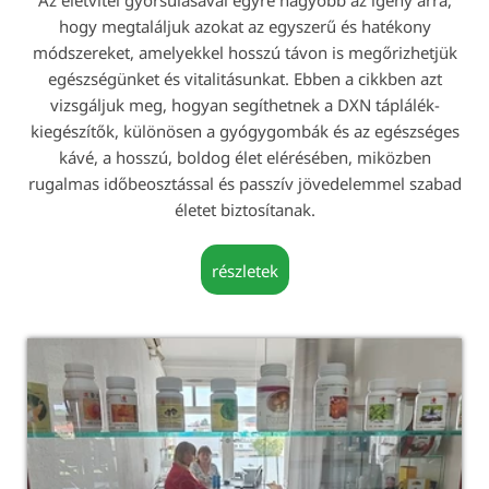
Az életvitel gyorsulásával egyre nagyobb az igény arra,
hogy megtaláljuk azokat az egyszerű és hatékony
módszereket, amelyekkel hosszú távon is megőrizhetjük
egészségünket és vitalitásunkat. Ebben a cikkben azt
vizsgáljuk meg, hogyan segíthetnek a DXN táplálék-
kiegészítők, különösen a gyógygombák és az egészséges
kávé, a hosszú, boldog élet elérésében, miközben
rugalmas időbeosztással és passzív jövedelemmel szabad
életet biztosítanak.
részletek