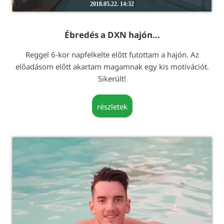
2018.05.22. 14:32
Ébredés a DXN hajón...
Reggel 6-kor napfelkelte előtt futottam a hajón. Az
előadásom előtt akartam magamnak egy kis motivációt.
Sikerült!
részletek