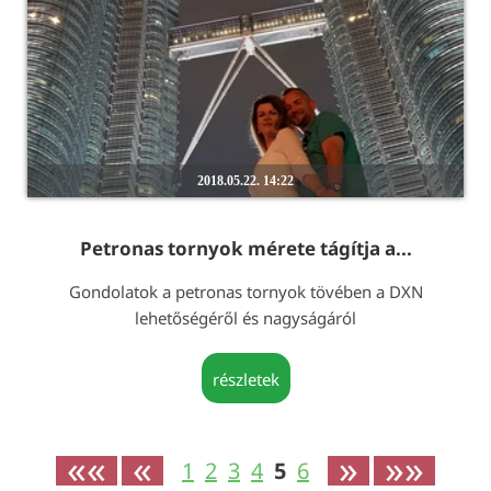
2018.05.22. 14:22
Petronas tornyok mérete tágítja a...
Gondolatok a petronas tornyok tövében a DXN
lehetőségéről és nagyságáról
részletek
««
«
»
»»
1
2
3
4
5
6