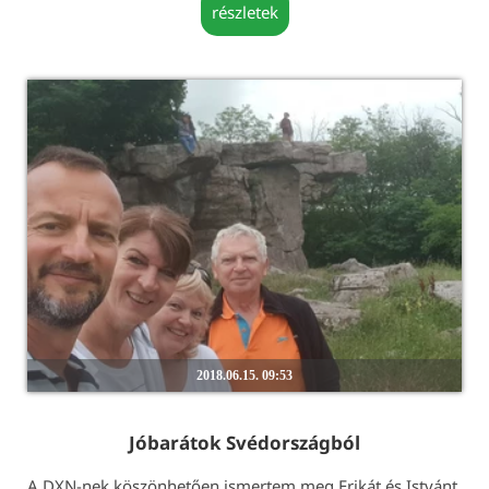
részletek
2018.06.15. 09:53
Jóbarátok Svédországból
A DXN-nek köszönhetően ismertem meg Erikát és Istvánt.