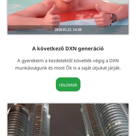
2018.05.22. 14:30
A következő DXN generáció
A gyerekeim a kezdetektől követték végig a DXN
munkásságunk és most Ők is a saját útjukat járják.
részletek