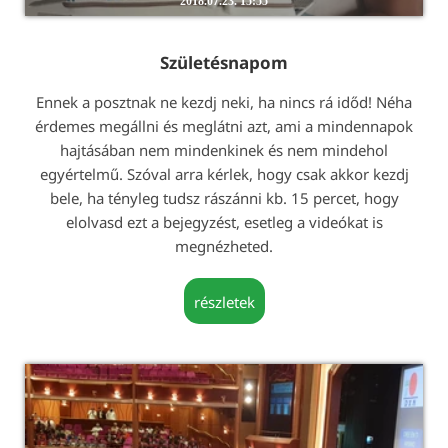
2018.07.23. 15:55
Születésnapom
Ennek a posztnak ne kezdj neki, ha nincs rá időd! Néha
érdemes megállni és meglátni azt, ami a mindennapok
hajtásában nem mindenkinek és nem mindehol
egyértelmű. Szóval arra kérlek, hogy csak akkor kezdj
bele, ha tényleg tudsz rászánni kb. 15 percet, hogy
elolvasd ezt a bejegyzést, esetleg a videókat is
megnézheted.
részletek